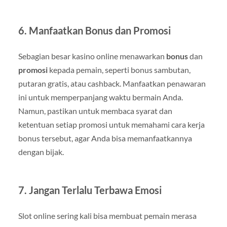
6.
Manfaatkan Bonus dan Promosi
Sebagian besar kasino online menawarkan
bonus
dan
promosi
kepada pemain, seperti bonus sambutan,
putaran gratis, atau cashback. Manfaatkan penawaran
ini untuk memperpanjang waktu bermain Anda.
Namun, pastikan untuk membaca syarat dan
ketentuan setiap promosi untuk memahami cara kerja
bonus tersebut, agar Anda bisa memanfaatkannya
dengan bijak.
7.
Jangan Terlalu Terbawa Emosi
Slot online sering kali bisa membuat pemain merasa