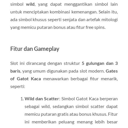
simbol
wild
, yang dapat menggantikan simbol lain
untuk menciptakan kombinasi kemenangan. Selain itu,
ada simbol khusus seperti senjata dan artefak mitologi
yang memicu putaran bonus atau fitur free spins.
Fitur dan Gameplay
Slot ini dirancang dengan struktur
5 gulungan dan 3
baris
, yang umum digunakan pada slot modern.
Gates
of Gatot Kaca
menawarkan berbagai fitur menarik,
seperti:
Wild dan Scatter
: Simbol Gatot Kaca berperan
sebagai wild, sedangkan simbol scatter dapat
memicu putaran gratis atau bonus khusus. Fitur
ini memberikan peluang menang lebih besar