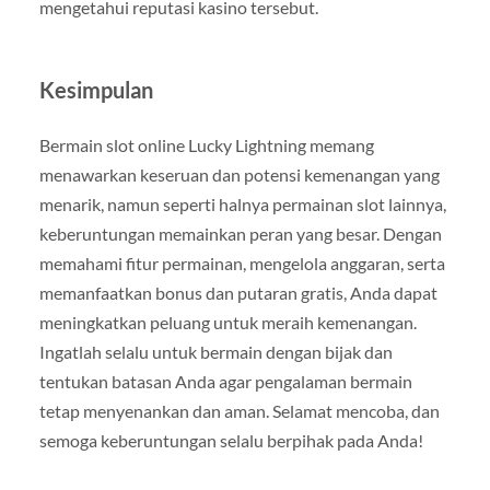
mengetahui reputasi kasino tersebut.
Kesimpulan
Bermain slot online Lucky Lightning memang
menawarkan keseruan dan potensi kemenangan yang
menarik, namun seperti halnya permainan slot lainnya,
keberuntungan memainkan peran yang besar. Dengan
memahami fitur permainan, mengelola anggaran, serta
memanfaatkan bonus dan putaran gratis, Anda dapat
meningkatkan peluang untuk meraih kemenangan.
Ingatlah selalu untuk bermain dengan bijak dan
tentukan batasan Anda agar pengalaman bermain
tetap menyenankan dan aman. Selamat mencoba, dan
semoga keberuntungan selalu berpihak pada Anda!