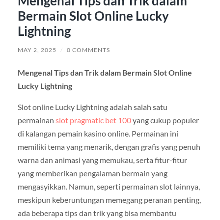
Mengenal Tips dan Trik dalam
Bermain Slot Online Lucky
Lightning
MAY 2, 2025
/
0 COMMENTS
Mengenal Tips dan Trik dalam Bermain Slot Online
Lucky Lightning
Slot online Lucky Lightning adalah salah satu
permainan
slot pragmatic bet 100
yang cukup populer
di kalangan pemain kasino online. Permainan ini
memiliki tema yang menarik, dengan grafis yang penuh
warna dan animasi yang memukau, serta fitur-fitur
yang memberikan pengalaman bermain yang
mengasyikkan. Namun, seperti permainan slot lainnya,
meskipun keberuntungan memegang peranan penting,
ada beberapa tips dan trik yang bisa membantu