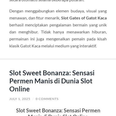
Dengan menggabungkan elemen budaya, visual yang
menawan, dan fitur menarik,
Slot Gates of Gatot Kaca
berhasil menciptakan pengalaman bermain yang unik
dan menghibur. Tidak hanya menawarkan hiburan,
permainan ini juga mengenalkan pemain pada kisah
klasik Gatot Kaca melalui medium yang interaktif.
Slot Sweet Bonanza: Sensasi
Permen Manis di Dunia Slot
Online
JULY 1, 2025
/
0 COMMENTS
Slot Sweet Bonanza: Sensasi Permen