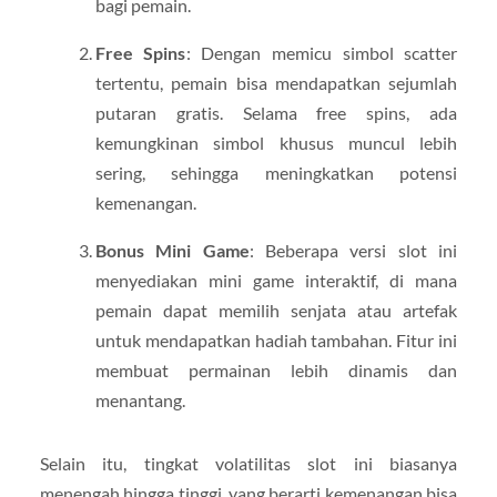
bagi pemain.
Free Spins
: Dengan memicu simbol scatter
tertentu, pemain bisa mendapatkan sejumlah
putaran gratis. Selama free spins, ada
kemungkinan simbol khusus muncul lebih
sering, sehingga meningkatkan potensi
kemenangan.
Bonus Mini Game
: Beberapa versi slot ini
menyediakan mini game interaktif, di mana
pemain dapat memilih senjata atau artefak
untuk mendapatkan hadiah tambahan. Fitur ini
membuat permainan lebih dinamis dan
menantang.
Selain itu, tingkat volatilitas slot ini biasanya
menengah hingga tinggi, yang berarti kemenangan bisa