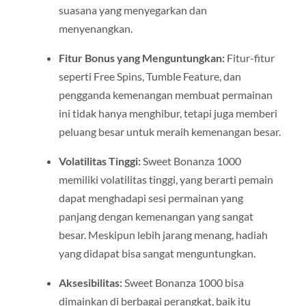
suasana yang menyegarkan dan
menyenangkan.
Fitur Bonus yang Menguntungkan:
Fitur-fitur
seperti Free Spins, Tumble Feature, dan
pengganda kemenangan membuat permainan
ini tidak hanya menghibur, tetapi juga memberi
peluang besar untuk meraih kemenangan besar.
Volatilitas Tinggi:
Sweet Bonanza 1000
memiliki volatilitas tinggi, yang berarti pemain
dapat menghadapi sesi permainan yang
panjang dengan kemenangan yang sangat
besar. Meskipun lebih jarang menang, hadiah
yang didapat bisa sangat menguntungkan.
Aksesibilitas:
Sweet Bonanza 1000 bisa
dimainkan di berbagai perangkat, baik itu