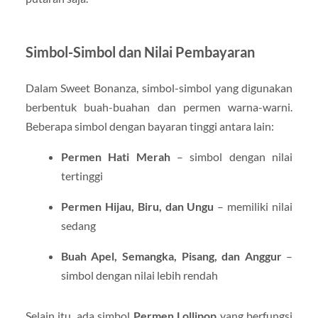
Simbol-Simbol dan Nilai Pembayaran
Dalam Sweet Bonanza, simbol-simbol yang digunakan
berbentuk buah-buahan dan permen warna-warni.
Beberapa simbol dengan bayaran tinggi antara lain:
Permen Hati Merah
– simbol dengan nilai
tertinggi
Permen Hijau, Biru, dan Ungu
– memiliki nilai
sedang
Buah Apel, Semangka, Pisang, dan Anggur
–
simbol dengan nilai lebih rendah
Selain itu, ada simbol
Permen Lollipop
yang berfungsi