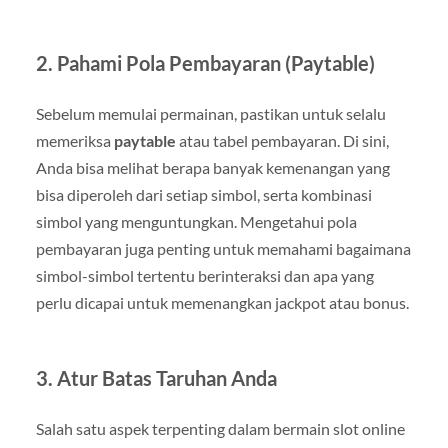
2.
Pahami Pola Pembayaran (Paytable)
Sebelum memulai permainan, pastikan untuk selalu
memeriksa
paytable
atau tabel pembayaran. Di sini,
Anda bisa melihat berapa banyak kemenangan yang
bisa diperoleh dari setiap simbol, serta kombinasi
simbol yang menguntungkan. Mengetahui pola
pembayaran juga penting untuk memahami bagaimana
simbol-simbol tertentu berinteraksi dan apa yang
perlu dicapai untuk memenangkan jackpot atau bonus.
3.
Atur Batas Taruhan Anda
Salah satu aspek terpenting dalam bermain slot online