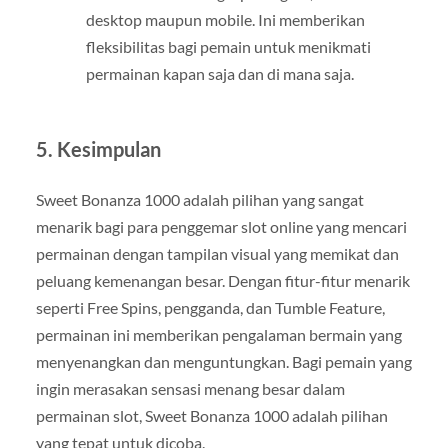
desktop maupun mobile. Ini memberikan
fleksibilitas bagi pemain untuk menikmati
permainan kapan saja dan di mana saja.
5.
Kesimpulan
Sweet Bonanza 1000 adalah pilihan yang sangat
menarik bagi para penggemar slot online yang mencari
permainan dengan tampilan visual yang memikat dan
peluang kemenangan besar. Dengan fitur-fitur menarik
seperti Free Spins, pengganda, dan Tumble Feature,
permainan ini memberikan pengalaman bermain yang
menyenangkan dan menguntungkan. Bagi pemain yang
ingin merasakan sensasi menang besar dalam
permainan slot, Sweet Bonanza 1000 adalah pilihan
yang tepat untuk dicoba.