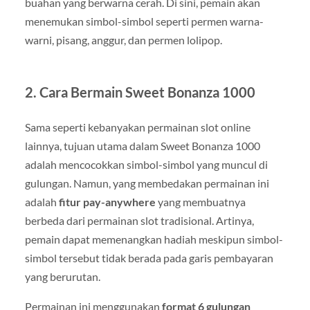
buahan yang berwarna cerah. Di sini, pemain akan
menemukan simbol-simbol seperti permen warna-
warni, pisang, anggur, dan permen lolipop.
2.
Cara Bermain Sweet Bonanza 1000
Sama seperti kebanyakan permainan slot online
lainnya, tujuan utama dalam Sweet Bonanza 1000
adalah mencocokkan simbol-simbol yang muncul di
gulungan. Namun, yang membedakan permainan ini
adalah
fitur pay-anywhere
yang membuatnya
berbeda dari permainan slot tradisional. Artinya,
pemain dapat memenangkan hadiah meskipun simbol-
simbol tersebut tidak berada pada garis pembayaran
yang berurutan.
Permainan ini menggunakan
format 6 gulungan