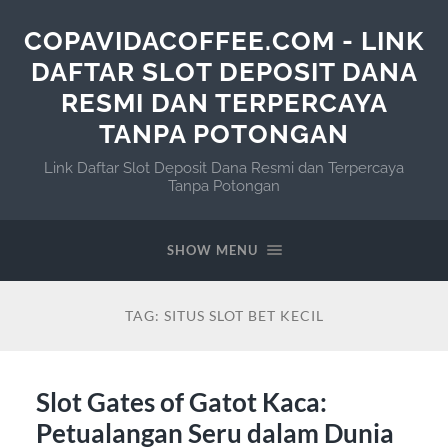
COPAVIDACOFFEE.COM - LINK
DAFTAR SLOT DEPOSIT DANA
RESMI DAN TERPERCAYA
TANPA POTONGAN
Link Daftar Slot Deposit Dana Resmi dan Terpercaya
Tanpa Potongan
SHOW MENU
TAG:
SITUS SLOT BET KECIL
Slot Gates of Gatot Kaca:
Petualangan Seru dalam Dunia