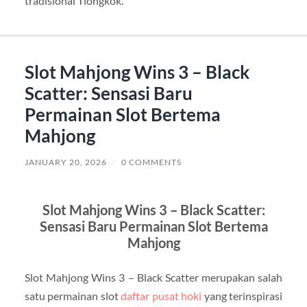
tradisional Tiongkok.
Slot Mahjong Wins 3 – Black
Scatter: Sensasi Baru
Permainan Slot Bertema
Mahjong
JANUARY 20, 2026
/
0 COMMENTS
Slot Mahjong Wins 3 – Black Scatter:
Sensasi Baru Permainan Slot Bertema
Mahjong
Slot Mahjong Wins 3 – Black Scatter merupakan salah
satu permainan slot
daftar pusat hoki
yang terinspirasi