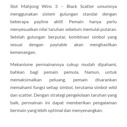
Slot Mahjong Wins 3 – Black Scatter umumnya
menggunakan sistem gulungan standar dengan
beberapa payline aktif. Pemain hanya perlu
menyesuaikan nilai taruhan sebelum memulai putaran.
Setelah gulungan berputar, kombinasi simbol yang
sesuai dengan paytable akan menghasilkan
kemenangan.
Mekanisme permainannya cukup mudah dipahami,
bahkan bagi pemain pemula. Namun, untuk
memaksimalkan peluang, pemain disarankan
memahami fungsi setiap simbol, terutama simbol wild
dan scatter. Dengan strategi pengelolaan taruhan yang
baik, permainan ini dapat memberikan pengalaman
bermain yang lebih optimal dan menyenangkan.