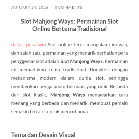
JANUARY 24, 2026
/
0 COMMENTS
Slot Mahjong Ways: Permainan Slot
Online Bertema Tradisional
daftar pusatwin
Slot online terus mengalami inovasi,
dan salah satu permainan yang menarik perhatian para
penggemar slot adalah
Slot Mahjong Ways
. Permainan
ini memadukan tema tradisional Tiongkok dengan
mekanisme modern dalam dunia slot, sehingga
memberikan pengalaman bermain yang unik. Berbeda
dari slot klasik,
Mahjong Ways
menawarkan cara
menang yang berbeda dan menarik, membuat pemain
semakin tertarik untuk mencobanya.
Tema dan Desain Visual