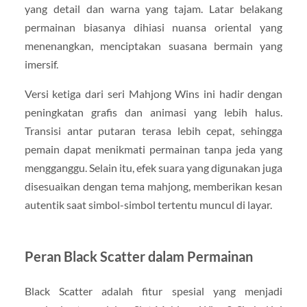
yang detail dan warna yang tajam. Latar belakang
permainan biasanya dihiasi nuansa oriental yang
menenangkan, menciptakan suasana bermain yang
imersif.
Versi ketiga dari seri Mahjong Wins ini hadir dengan
peningkatan grafis dan animasi yang lebih halus.
Transisi antar putaran terasa lebih cepat, sehingga
pemain dapat menikmati permainan tanpa jeda yang
mengganggu. Selain itu, efek suara yang digunakan juga
disesuaikan dengan tema mahjong, memberikan kesan
autentik saat simbol-simbol tertentu muncul di layar.
Peran Black Scatter dalam Permainan
Black Scatter adalah fitur spesial yang menjadi