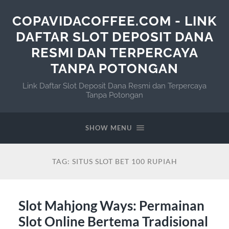
COPAVIDACOFFEE.COM - LINK
DAFTAR SLOT DEPOSIT DANA
RESMI DAN TERPERCAYA
TANPA POTONGAN
Link Daftar Slot Deposit Dana Resmi dan Terpercaya
Tanpa Potongan
SHOW MENU
TAG:
SITUS SLOT BET 100 RUPIAH
Slot Mahjong Ways: Permainan
Slot Online Bertema Tradisional