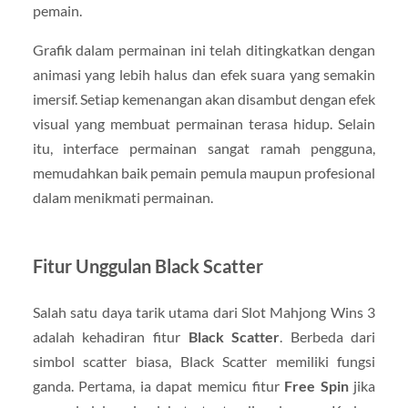
pemain.
Grafik dalam permainan ini telah ditingkatkan dengan
animasi yang lebih halus dan efek suara yang semakin
imersif. Setiap kemenangan akan disambut dengan efek
visual yang membuat permainan terasa hidup. Selain
itu, interface permainan sangat ramah pengguna,
memudahkan baik pemain pemula maupun profesional
dalam menikmati permainan.
Fitur Unggulan Black Scatter
Salah satu daya tarik utama dari Slot Mahjong Wins 3
adalah kehadiran fitur
Black Scatter
. Berbeda dari
simbol scatter biasa, Black Scatter memiliki fungsi
ganda. Pertama, ia dapat memicu fitur
Free Spin
jika