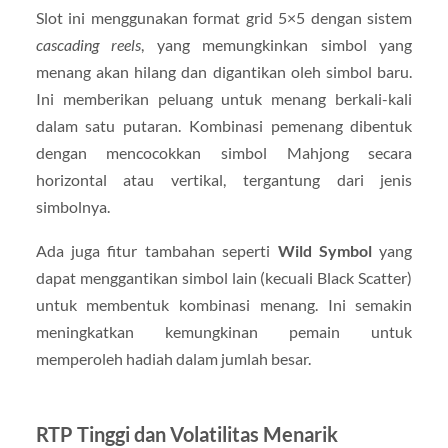
Slot ini menggunakan format grid 5×5 dengan sistem
cascading reels
, yang memungkinkan simbol yang
menang akan hilang dan digantikan oleh simbol baru.
Ini memberikan peluang untuk menang berkali-kali
dalam satu putaran. Kombinasi pemenang dibentuk
dengan mencocokkan simbol Mahjong secara
horizontal atau vertikal, tergantung dari jenis
simbolnya.
Ada juga fitur tambahan seperti
Wild Symbol
yang
dapat menggantikan simbol lain (kecuali Black Scatter)
untuk membentuk kombinasi menang. Ini semakin
meningkatkan kemungkinan pemain untuk
memperoleh hadiah dalam jumlah besar.
RTP Tinggi dan Volatilitas Menarik