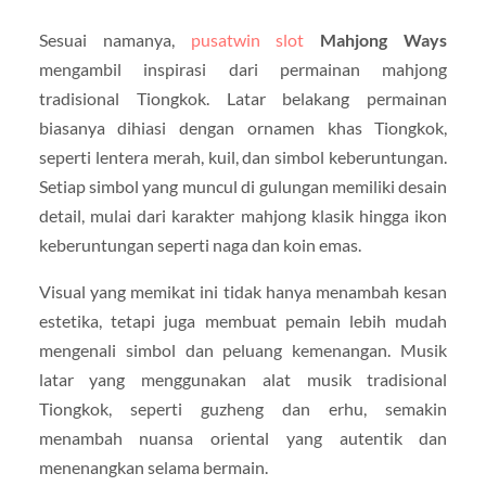
Sesuai namanya,
pusatwin slot
Mahjong Ways
mengambil inspirasi dari permainan mahjong
tradisional Tiongkok. Latar belakang permainan
biasanya dihiasi dengan ornamen khas Tiongkok,
seperti lentera merah, kuil, dan simbol keberuntungan.
Setiap simbol yang muncul di gulungan memiliki desain
detail, mulai dari karakter mahjong klasik hingga ikon
keberuntungan seperti naga dan koin emas.
Visual yang memikat ini tidak hanya menambah kesan
estetika, tetapi juga membuat pemain lebih mudah
mengenali simbol dan peluang kemenangan. Musik
latar yang menggunakan alat musik tradisional
Tiongkok, seperti guzheng dan erhu, semakin
menambah nuansa oriental yang autentik dan
menenangkan selama bermain.